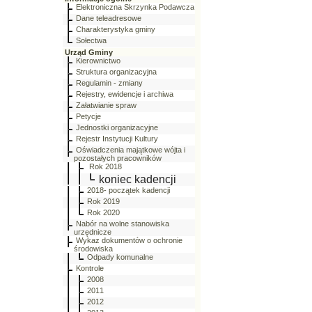
Elektroniczna Skrzynka Podawcza
Dane teleadresowe
Charakterystyka gminy
Sołectwa
Urząd Gminy
Kierownictwo
Struktura organizacyjna
Regulamin - zmiany
Rejestry, ewidencje i archiwa
Załatwianie spraw
Petycje
Jednostki organizacyjne
Rejestr Instytucji Kultury
Oświadczenia majątkowe wójta i
pozostałych pracowników
Rok 2018
koniec kadencji
2018- początek kadencji
Rok 2019
Rok 2020
Nabór na wolne stanowiska
urzędnicze
Wykaz dokumentów o ochronie
środowiska
Odpady komunalne
Kontrole
2008
2011
2012