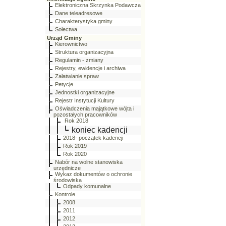
Elektroniczna Skrzynka Podawcza
Dane teleadresowe
Charakterystyka gminy
Sołectwa
Urząd Gminy
Kierownictwo
Struktura organizacyjna
Regulamin - zmiany
Rejestry, ewidencje i archiwa
Załatwianie spraw
Petycje
Jednostki organizacyjne
Rejestr Instytucji Kultury
Oświadczenia majątkowe wójta i
pozostałych pracowników
Rok 2018
koniec kadencji
2018- początek kadencji
Rok 2019
Rok 2020
Nabór na wolne stanowiska
urzędnicze
Wykaz dokumentów o ochronie
środowiska
Odpady komunalne
Kontrole
2008
2011
2012