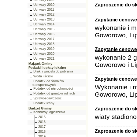
Zaproszenie do sk
Uchwały 2010
Uchwały 2011
Uchwały 2012
Zapytanie cenowe
Uchwały 2013
Uchwały 2014
wykonanie i m
Uchwały 2015
Goworowo, Li
Uchwały 2016
Uchwały 2017
Uchwały 2018
Uchwały 2019
Zapytanie cenowe
Uchwały 2020
wykonanie 2 gr
Uchwały 2021
Goworowo i Li
Majątek Gminy
Podatki i opłaty lokalne
Druki i wnioski do pobrania
Woda i ścieki
Zapytanie cenowe
Podatek od środków
transportowych
Wykonanie i m
Podatek od nieruchomości
Goworowo, Lip
Podatek od gruntów rolnych
Sprawozdawczość
Podatek leśny
Zaproszenie do sk
Budżet Gminy
Konkursy, ogłoszenia
wiaty stadion
2015
2016
2017
Zaproszenie do sk
2018
2019