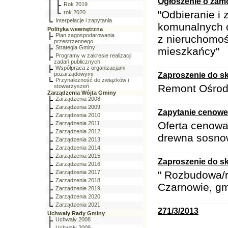
Ogłoszenie o zam
Rok 2019
"Odbieranie i
rok 2020
Interpelacje i zapytania
komunalnych 
Polityka wewnętrzna
Plan zagospodarowania
z nieruchomoś
przestrzennego
Strategia Gminy
mieszkańcy"
Programy w zakresie realizacji
zadań publicznych
Współpraca z organizacjami
pozarządowymi
Zaproszenie do sk
Przynależność do związków i
Remont Ośrodk
stowarzyszeń
Zarządzenia Wójta Gminy
Zarządzenia 2008
Zarządzenia 2009
Zapytanie cenowe
Zarządzenia 2010
Oferta cenow
Zarządzenia 2011
Zarządzenia 2012
drewna sosno
Zarządzenia 2013
Zarządzenia 2014
Zarządzenia 2015
Zaproszenie do sk
Zarządzenia 2016
Zarządzenia 2017
" Rozbudowa/
Zarzadzenia 2018
Czarnowie, g
Zarzadzenie 2019
Zarządzenia 2020
Zarządzenia 2021
271/3/2013
Uchwały Rady Gminy
Uchwały 2008
Uchwały 2009