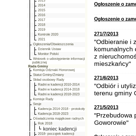
2013
Ogłoszenie o zam
2014
2015
2016
Ogłoszenie o zam
2017
2018
2019
271/7/2013
Kontrole 2020
2021
"Odbieranie i
Ogłoszenia/Obwieszczenia
komunalnych 
Dziennik Ustaw
Monitor Polski
z nieruchomoś
Wniosek o udostępnienie informacji
mieszkańcy"
publicznej
Rada Gminy
Komisja Odznaki Honorowej
Statut Gminy/Zmiany
271/6/2013
Skład osobowy Rady
"Odbiór i utyl
Radni w kadencji 2010-2014
Radni w kadencji 2014-2018
terenu gminy
Radni w kadencji 2018-2023
Komisje Rady
Sesje
271/5/2013
Kadencja 2014-2018 - protokoły
Kadencja 2018-2023
"Przebudowa p
Oświadczenia majątkowe radnych
Goworowie"
Rok 2018
koniec kadencji
2018- początek kadencji