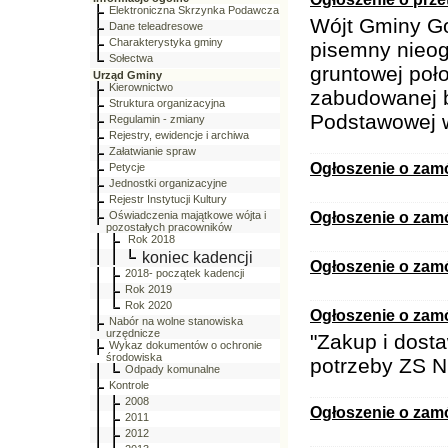
Elektroniczna Skrzynka Podawcza
Wójt Gminy Go
Dane teleadresowe
Charakterystyka gminy
pisemny nieog
Sołectwa
gruntowej poł
Urząd Gminy
Kierownictwo
zabudowanej b
Struktura organizacyjna
Podstawowej 
Regulamin - zmiany
Rejestry, ewidencje i archiwa
Załatwianie spraw
Ogłoszenie o zam
Petycje
Jednostki organizacyjne
Rejestr Instytucji Kultury
Oświadczenia majątkowe wójta i
Ogłoszenie o zam
pozostałych pracowników
Rok 2018
koniec kadencji
Ogłoszenie o zam
2018- początek kadencji
Rok 2019
Rok 2020
Ogłoszenie o zam
Nabór na wolne stanowiska
urzędnicze
"Zakup i dost
Wykaz dokumentów o ochronie
środowiska
potrzeby ZS N
Odpady komunalne
Kontrole
2008
Ogłoszenie o zam
2011
2012