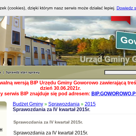
zek (cookies), dzięki którym nasz serwis może działać lepiej.
Dowiedz s
hiwalną wersją BIP Urzędu Gminy Goworowo zawierającą treś
dzień 30.06.2021r.
y serwis BIP znajduje się pod adresem:
BIP.GOWOROWO.P
Budżet Gminy
»
Sprawozdania
»
2015
Sprawozdania za IV kwartał 2015r.
Sprawozdania za IV kwartał 2015r.
Sprawozdania za IV kwartał 2015r.