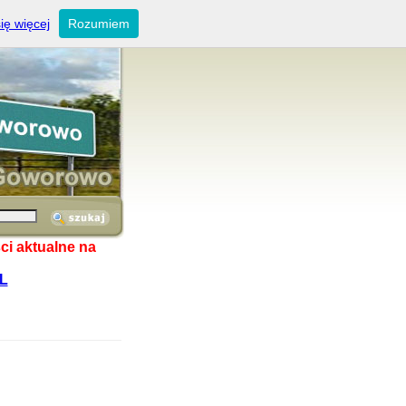
ię więcej
Rozumiem
ci aktualne na
L