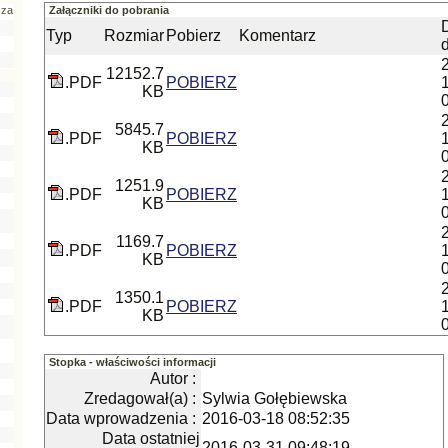
cza
Załączniki do pobrania
Typ
Rozmiar
Pobierz
Komentarz
12152.7
.PDF
POBIERZ
KB
5845.7
.PDF
POBIERZ
KB
1251.9
.PDF
POBIERZ
KB
1169.7
.PDF
POBIERZ
KB
1350.1
.PDF
POBIERZ
KB
Stopka - właściwości informacji
Autor :
Zredagował(a) :
Sylwia Gołębiewska
Data wprowadzenia :
2016-03-18 08:52:35
Data ostatniej
2016-03-31 09:48:19