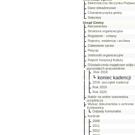
Elektroniczna Skrzynka Podaw
Dane teleadresowe
Charakterystyka gminy
Sołectwa
Urząd Gminy
Kierownictwo
Struktura organizacyjna
Regulamin - zmiany
Rejestry, ewidencje i archiwa
Załatwianie spraw
Petycje
Jednostki organizacyjne
Rejestr Instytucji Kultury
Oświadczenia majątkowe wójta i
pozostałych pracowników
Rok 2018
koniec kadencji
2018- początek kadencji
Rok 2019
Rok 2020
Nabór na wolne stanowiska
urzędnicze
Wykaz dokumentów o ochronie
środowiska
Odpady komunalne
Kontrole
2008
2011
2012