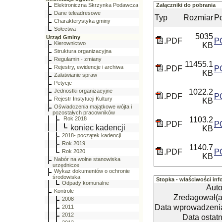
Elektroniczna Skrzynka Podawcza
Załączniki do pobrania
Dane teleadresowe
Typ
Rozmiar
Po
Charakterystyka gminy
Sołectwa
5035
Urząd Gminy
.PDF
P
Kierownictwo
KB
Struktura organizacyjna
Regulamin - zmiany
11455.1
Rejestry, ewidencje i archiwa
.PDF
P
KB
Załatwianie spraw
Petycje
Jednostki organizacyjne
1022.2
.PDF
P
Rejestr Instytucji Kultury
KB
Oświadczenia majątkowe wójta i
pozostałych pracowników
Rok 2018
1103.2
.PDF
P
koniec kadencji
KB
2018- początek kadencji
Rok 2019
1140.7
.PDF
P
Rok 2020
KB
Nabór na wolne stanowiska
urzędnicze
Wykaz dokumentów o ochronie
środowiska
Stopka - właściwości inf
Odpady komunalne
Auto
Kontrole
Zredagował(a
2008
Data wprowadzeni
2011
2012
Data ostatn